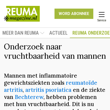
WORD ABONNEE
Service
MEER DAN REUMA
ACTUEEL
REUMA ONDERZOE
Onderzoek naar
vruchtbaarheid van mannen
Mannen met inflammatoire
gewrichtsziekten zoals
reumatoïde
artritis
,
artritis psoriatica
en de ziekte
van
Bechterew
, hebben problemen
met hun vruchtbaarheid. Dit is nu