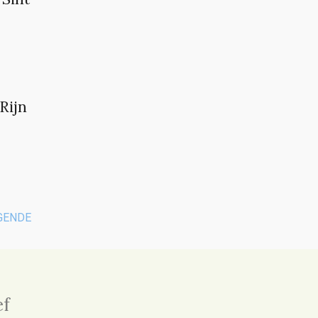
Rijn
GENDE
ef