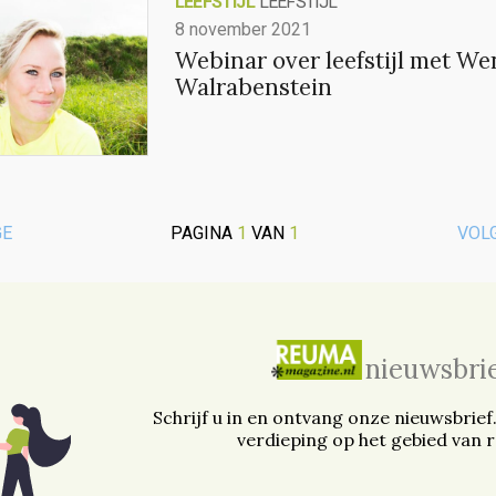
LEEFSTIJL
LEEFSTIJL
8 november 2021
Webinar over leefstijl met W
Walrabenstein
GE
PAGINA
1
VAN
1
VOL
nieuwsbri
Schrijf u in en ontvang onze nieuwsbrief
verdieping op het gebied van 