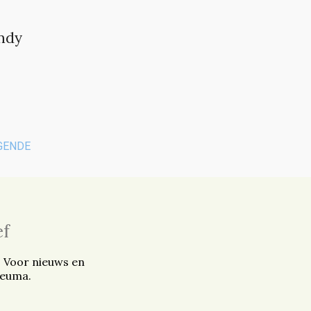
endy
GENDE
ef
. Voor nieuws en
reuma.