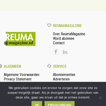
REUMAMAGAZINE
Over ReumaMagazine
Word abonnee
Contact
ALGEMEEN
SERVICE
Algemene Voorwaarden
Abonnementen
Privacy Statement
Adverteren
Colofon
We gebruiken cookies om ervoor te zorgen dat onze site zo
soepel mogelijk draait. Als je doorgaat met het gebruiken van
deze site, gaan we ervan uit dat je ermee instemt.
© 2026 Persmanager - alle rechten voorbehouden | Ontwikkeld
OK
PRIVACYBELEID