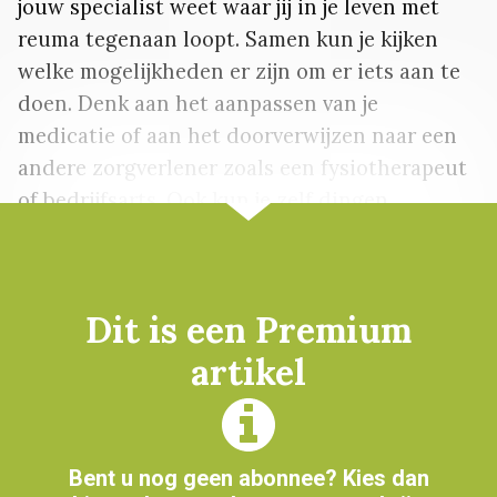
jouw specialist weet waar jij in je leven met
reuma tegenaan loopt. Samen kun je kijken
welke mogelijkheden er zijn om er iets aan te
doen. Denk aan het aanpassen van je
medicatie of aan het doorverwijzen naar een
andere zorgverlener zoals een fysiotherapeut
of bedrijfsarts. Ook kun je zelf dingen
aanpassen of veranderen. Zelfmanagement
helpt je om je leven met reuma beter te maken.
Dit is een Premium
artikel
LEES MEER OVER
AWARD
EULAR
REUMA
REUMA ONDERZOEK
Bent u nog geen abonnee? Kies dan