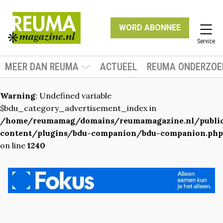
WORD ABONNEE
Service
MEER DAN REUMA
ACTUEEL
REUMA ONDERZOE
Warning
: Undefined variable
$bdu_category_advertisement_index in
/home/reumamag/domains/reumamagazine.nl/publ
content/plugins/bdu-companion/bdu-companion.php
on line
1240