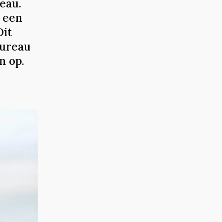
veau.
 een
Dit
bureau
n op.