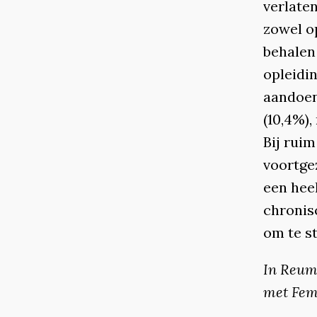
verlate
zowel o
behalen
opleidin
aandoen
(10,4%),
Bij ruim
voortgez
een heel
chronis
om te s
In Reuma
met Fem