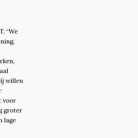
T. “We
ning,
rken,
aal
ij willen
r
t voor
g groter
n lage