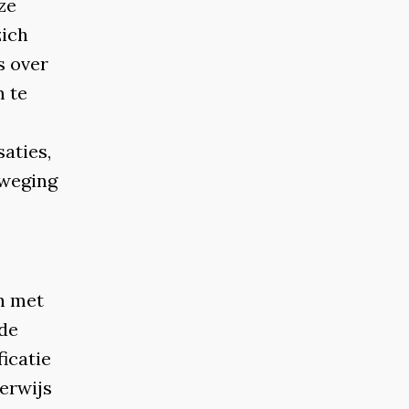
ze
zich
s over
m te
aties,
eweging
n met
 de
ficatie
erwijs