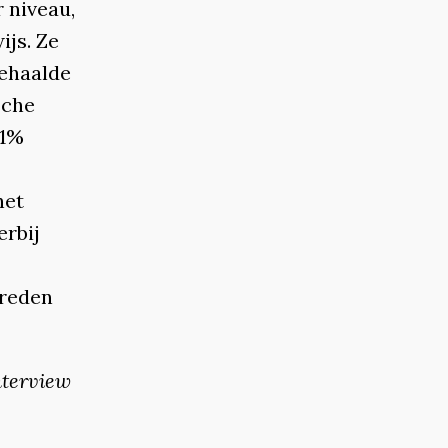
 niveau,
ijs. Ze
behaalde
sche
,1%
het
erbij
 reden
nterview