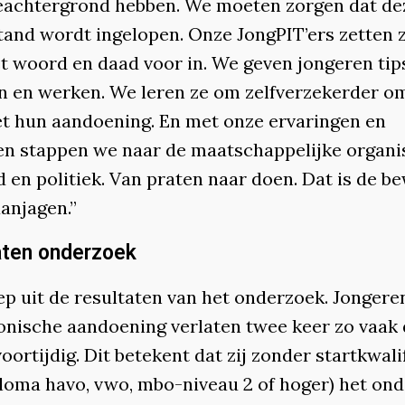
eachtergrond hebben. We moeten zorgen dat de
tand wordt ingelopen. Onze JongPIT’ers zetten 
t woord en daad voor in. We geven jongeren tip
n en werken. We leren ze om zelfverzekerder o
t hun aandoening. En met onze ervaringen en
n stappen we naar de maatschappelijke organis
 en politiek. Van praten naar doen. Dat is de b
anjagen.”
aten onderzoek
ep uit de resultaten van het onderzoek. Jongere
onische aandoening verlaten twee keer zo vaak
oortijdig. Dit betekent dat zij zonder startkwali
ploma havo, vwo, mbo-niveau 2 of hoger) het ond