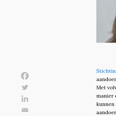
Stichti
aandoen
Met vol
manier 
kunnen 
aandoen