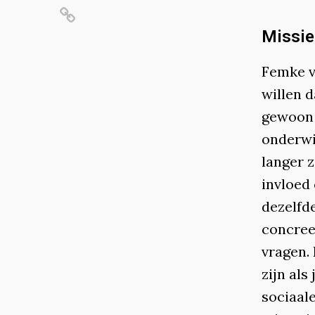
Missie
Femke v
willen 
gewoon 
onderwi
langer z
invloed 
dezelfd
concree
vragen. 
zijn al
sociaal