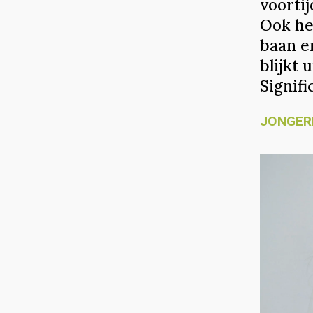
voortij
Ook he
baan en
blijkt
Signif
JONGER