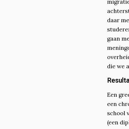
migrati
achters
daar me
studere
gaan me
meninge
overheid
die we a
Result
Een gre
een chr
school v
(een di