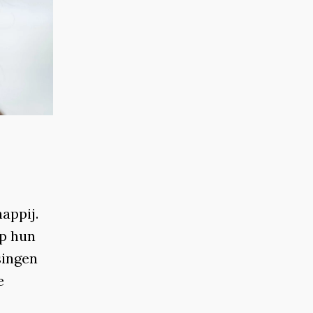
appij.
p hun
singen
e