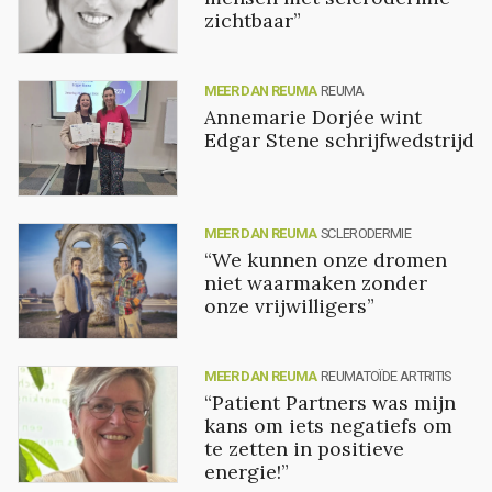
zichtbaar”
MEER DAN REUMA
REUMA
Annemarie Dorjée wint
Edgar Stene schrijfwedstrijd
MEER DAN REUMA
SCLERODERMIE
“We kunnen onze dromen
niet waarmaken zonder
onze vrijwilligers”
MEER DAN REUMA
REUMATOÏDE ARTRITIS
“Patient Partners was mijn
kans om iets negatiefs om
te zetten in positieve
energie!”