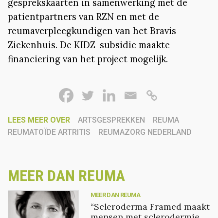
gesprekskaarten in samenwerking met de
patientpartners van RZN en met de
reumaverpleegkundigen van het Bravis
Ziekenhuis. De KIDZ-subsidie maakte
financiering van het project mogelijk.
LEES MEER OVER
ARTSGESPREKKEN
REUMA
REUMATOÏDE ARTRITIS
REUMAZORG NEDERLAND
MEER DAN REUMA
MEER DAN REUMA
“Scleroderma Framed maakt
mensen met sclerodermie