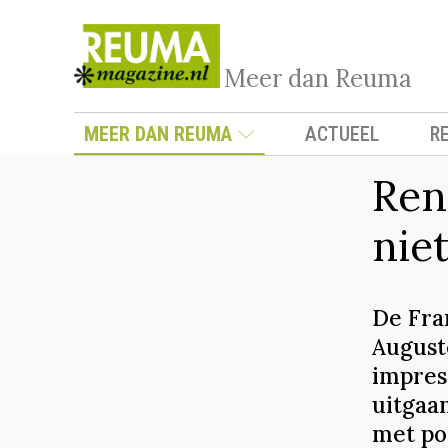
Meer dan Reuma
MEER DAN REUMA
ACTUEEL
R
Ren
nie
De Fra
August
impres
uitgaa
met po