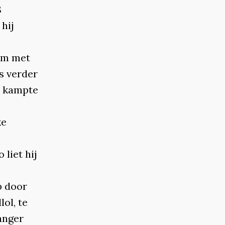
8
hij
om met
s verder
ir kampte
ke
 liet hij
p door
ol, te
anger