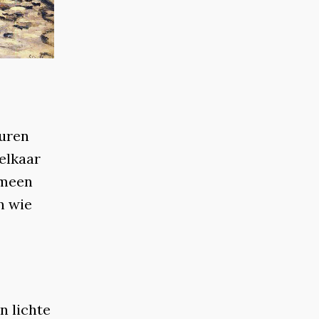
euren
 elkaar
emeen
n wie
n lichte