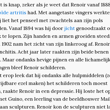
t is knap, zeker als je weet dat Renoir vanaf 188
ïde artritis
had. Met aangetaste vingers werkte 
j liet het penseel met zwachtels aan zijn pols
den. Vanaf 1894 was hij door
jicht
genoodzaakt 
k te lopen. Zijn handen en armen groeiden steed
 1902 nam het zicht van zijn linkeroog af. Reno
chitis. Acht jaar later raakten zijn beide benen
. Maar ondanks hevige pijnen en alle lichamelij
ngen bleef Renoir schilderen.
 erop leek dat hij ondanks alle hulpmiddelen (zo
rijdbare ezel maken) het schilderen toch moest
 raakte Renoir in een depressie. Hij loste het o
et Guino, een leerling van de beeldhouwer Maill
aan sculpturen. Renoir kon de sculpturen niet l