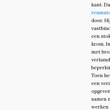
kant. Da
reumato
door. Hi
vastbin
een sto
krom. In
met bron
verlamd
beperki
Toen het
een ver
opgeven,
samen m
werken 