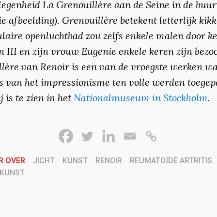
genheid La Grenouillère aan de Seine in de buur
zie afbeelding). Grenouillère betekent letterlijk kik
laire openluchtbad zou zelfs enkele malen door ke
 III en zijn vrouw Eugenie enkele keren zijn bezoc
lère van Renoir is een van de vroegste werken w
s van het impressionisme ten volle werden toegep
j is te zien in het
Nationalmuseum in Stockholm
.
R OVER
JICHT
KUNST
RENOIR
REUMATOÏDE ARTRITIS
RKUNST