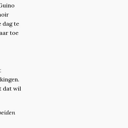
 Guino
noir
e dag te
naar toe
t
rkingen.
 dat wil
beiden