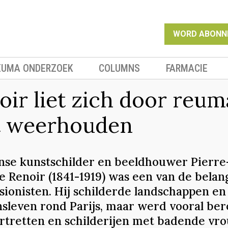
WORD ABONN
EUMA ONDERZOEK
COLUMNS
FARMACIE
oir liet zich door reum
t weerhouden
nse kunstschilder en beeldhouwer Pierre
e Renoir (1841-1919) was een van de belang
sionisten. Hij schilderde landschappen en
nsleven rond Parijs, maar werd vooral b
rtretten en schilderijen met badende vr