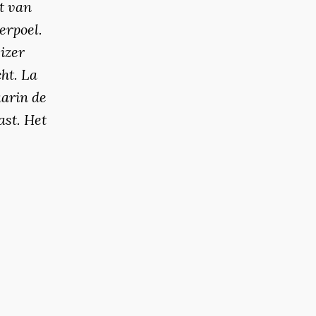
t van
kerpoel.
izer
ht. La
aarin de
ast. Het