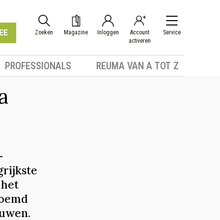
EE
Zoeken
Magazine
Inloggen
Account
Service
activeren
PROFESSIONALS
REUMA VAN A TOT Z
a
-
rijkste
 het
eroemd
ouwen.