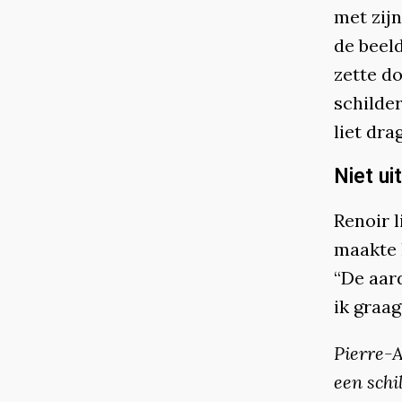
met zij
de beel
zette do
schilder
liet dra
Niet ui
Renoir l
maakte h
“De aard
ik graag
Pierre-
een schi