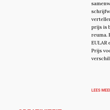
samenwe
schrijf
vertell
prijs i
reuma. 
EULAR e
Prijs vo
verschil
LEES MEE