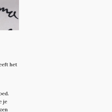
eeft het
oed.
 je
ezen