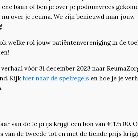
e ene baan of ben je over je podiumvrees gekom
je nu over je reuma. We zijn benieuwd naar jouw
!
ook welke rol jouw patiëntenvereniging in de to
len!
e verhaal vóór 31 december 2023 naar ReumaZor
nd. Kijk
hier naar de spelregels
en hoe je je ver
.
n
ar van de 1e prijs krijgt een bon van € 175,00. 
s van de tweede tot en met de tiende prijs krijg