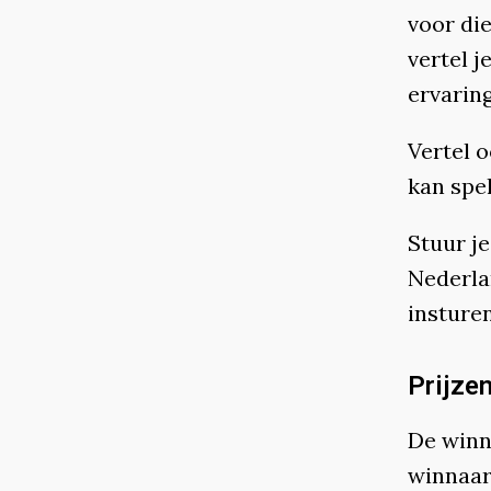
voor di
vertel 
ervaring
Vertel 
kan spe
Stuur j
Nederla
insturen
Prijze
De winna
winnaar