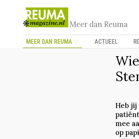
Meer dan Reuma
MEER DAN REUMA
ACTUEEL
R
Wie
Ste
Heb jij
patiën
mee aan
op pap