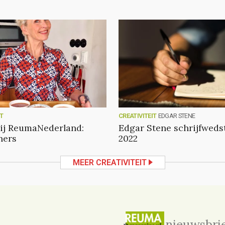
IT
CREATIVITEIT
EDGAR STENE
ij ReumaNederland:
Edgar Stene schrijfwedst
ners
2022
MEER CREATIVITEIT
nieuwsbri