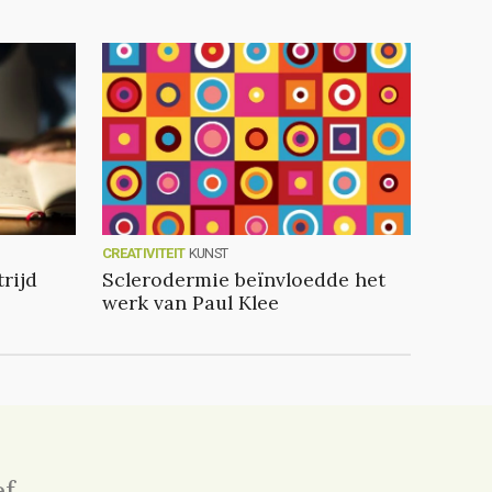
CREATIVITEIT
KUNST
rijd
Sclerodermie beïnvloedde het
werk van Paul Klee
ef