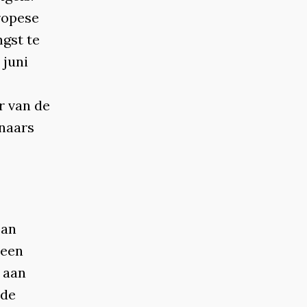
ropese
gst te
 juni
r van de
nnaars
ean
 een
d aan
 de