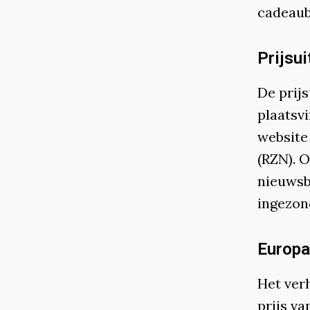
cadeau
Prijsui
De prijs
plaatsv
website
(RZN). O
nieuwsb
ingezon
Europa
Het verh
prijs va