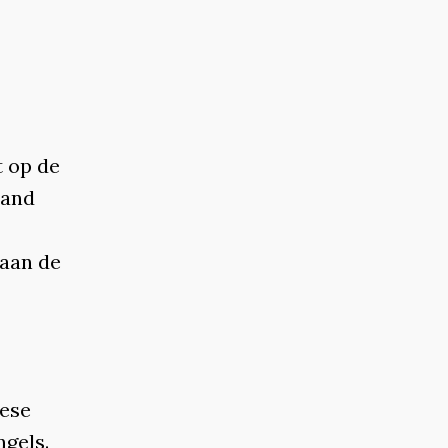
t op de
land
 aan de
pese
ngels.