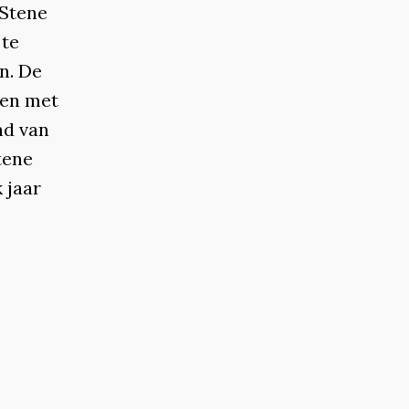
 Stene
 te
n. De
sen met
nd van
tene
 jaar