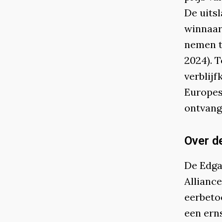
De uits
winnaar
nemen t
2024). 
verblij
Europes
ontvang
Over d
De Edgar
Alliance
eerbetoo
een erns