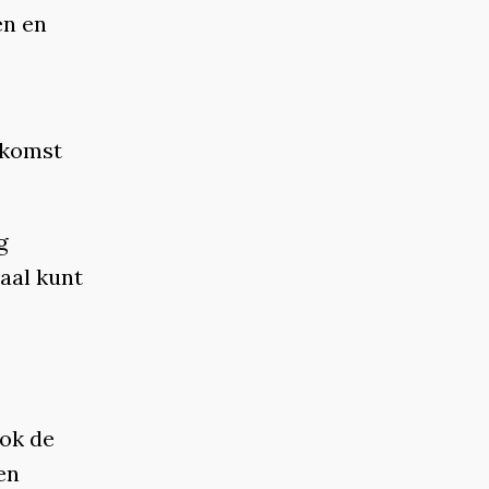
en en
ekomst
g
haal kunt
Ook de
en