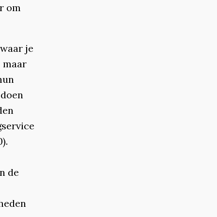
er om
 waar je
, maar
hun
t doen
den
gservice
).
en de
kheden