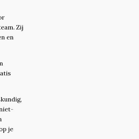
or
team. Zij
en en
om
atis
skundig,
niet-
n
op je