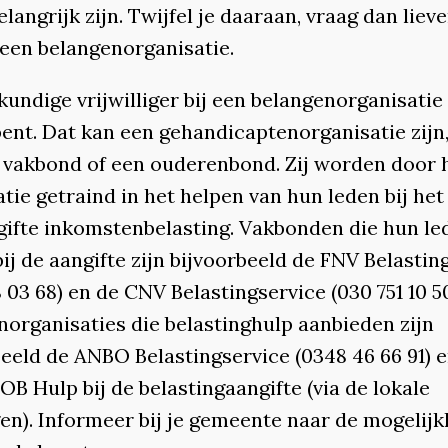
elangrijk zijn. Twijfel je daaraan, vraag dan liev
 een belangenorganisatie.
undige vrijwilliger bij een belangenorganisatie
bent. Dat kan een gehandicaptenorganisatie zijn
 vakbond of een ouderenbond. Zij worden door 
tie getraind in het helpen van hun leden bij he
gifte inkomstenbelasting. Vakbonden die hun le
ij de aangifte zijn bijvoorbeeld de FNV Belastin
 03 68) en de CNV Belastingservice (030 751 10 50
norganisaties die belastinghulp aanbieden zijn
beeld de ANBO Belastingservice (0348 46 66 91) 
B Hulp bij de belastingaangifte (via de lokale
gen). Informeer bij je gemeente naar de mogelij