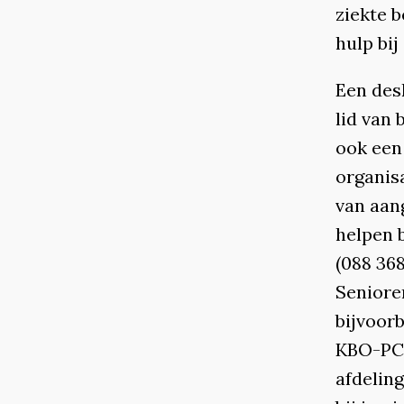
ziekte b
hulp bij
Een desk
lid van 
ook een
organisa
van aan
helpen b
(088 368
Seniore
bijvoor
KBO-PCO
afdelin