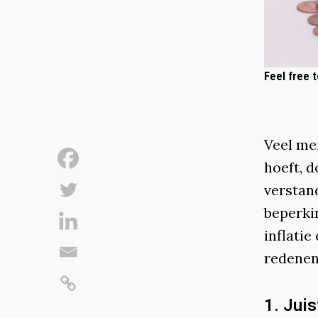
Feel free t
Veel men
hoeft, d
verstan
beperkin
inflati
redenen
1. Juis