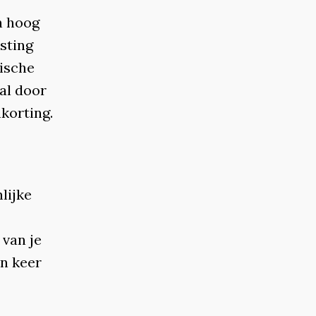
n hoog
sting
nische
al door
korting.
lijke
 van je
en keer