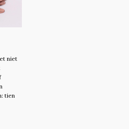
et niet
t
f
n
: tien