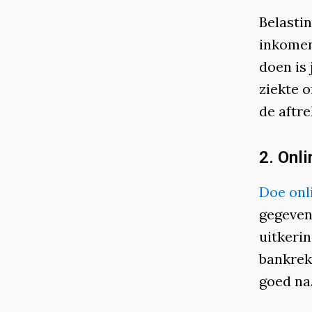
Belasti
inkomen
doen is
ziekte 
de aftr
2. Onl
Doe onl
gegevens
uitkerin
bankrek
goed na.