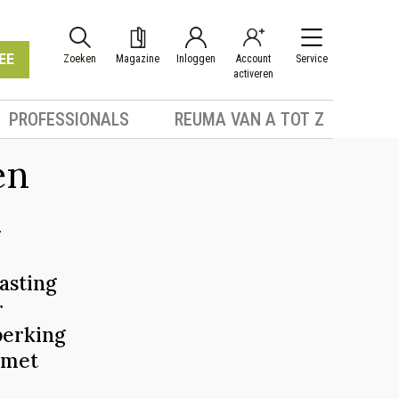
EE
Zoeken
Magazine
Inloggen
Account
Service
activeren
PROFESSIONALS
REUMA VAN A TOT Z
en
n
asting
r
perking
 met