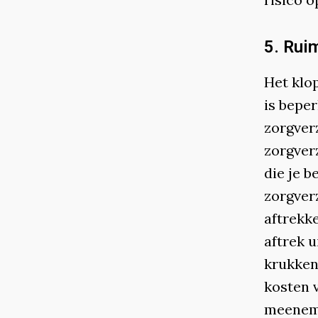
5. Rui
Het klop
is beper
zorgverz
zorgverz
die je b
zorgver
aftrekke
aftrek u
krukken
kosten 
meeneme