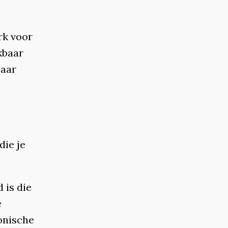
rk voor
kbaar
Daar
die je
 is die
e
onische