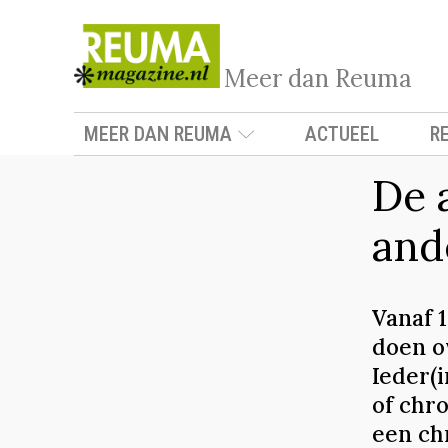
Meer dan Reuma
MEER DAN REUMA
ACTUEEL
R
De 
and
Vanaf 
doen o
Ieder(
of chr
een chr