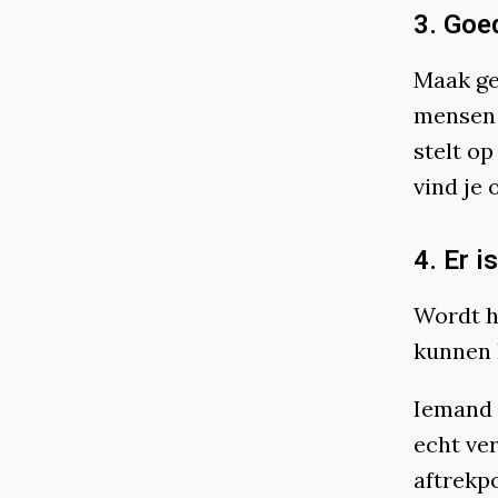
3. Goe
Maak geb
mensen 
stelt o
vind je 
4. Er 
Wordt he
kunnen 
Iemand u
echt ve
aftrekp