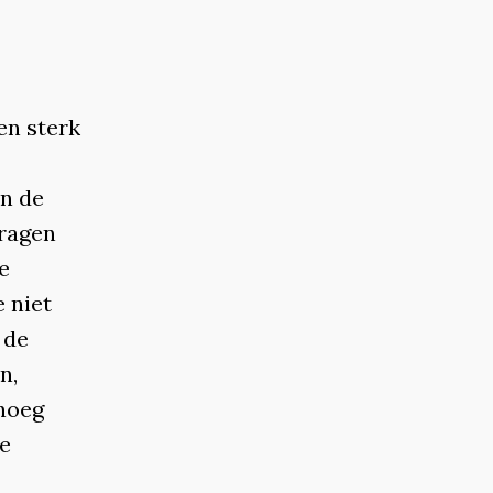
en sterk
in de
dragen
e
 niet
 de
n,
enoeg
je