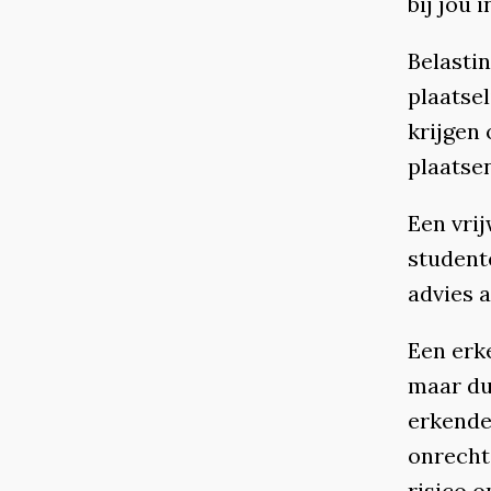
bij jou 
Belasti
plaatsel
krijgen 
plaatsen
Een vrij
studente
advies 
Een erke
maar duu
erkende
onrechte
risico o