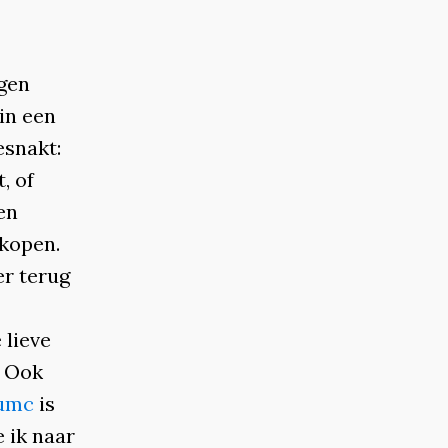
gen
in een
esnakt:
, of
en
rkopen.
er terug
 lieve
. Ook
umc
is
e ik naar