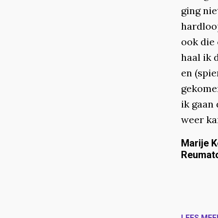
ging nie
hardloo
ook die 
haal ik 
en (spi
gekomen
ik gaan
weer ka
Marije K
Reumato
LEES MEE