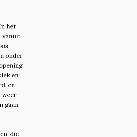
 In het
n vanuit
sis
en onder
ropening
siek en
rd, en
n weer
n gaan
en, die