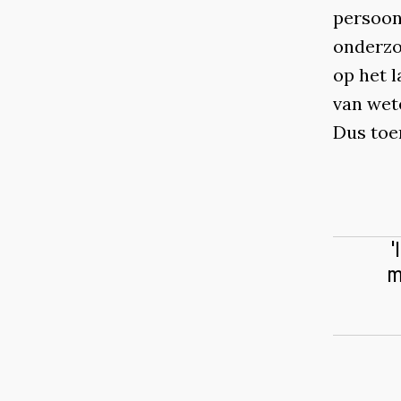
persoonl
onderzo
op het l
van wet
Dus toe
'
m