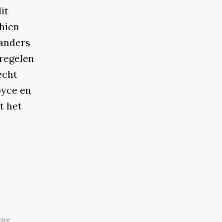
it
hien
 anders
tregelen
echt
oyce en
t het
ERS