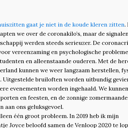
huiszitten gaat je niet in de koude kleren zitten
.
rapten we over de coronakilo’s, maar de signale
schappij werden steeds serieuzer. De coronacri
voor vereenzaming en psychologische problem
studenten en alleenstaande ouderen. Met de he
erland kunnen we weer langzaam herstellen, fy
. Uitgestelde bruiloften worden uitbundig gevie
ere evenementen worden ingehaald. We kunne
porten en feesten, en de zonnige zomermaande
en aan ons geluksgevoel.
lleen één groot probleem. In 2019 heb ik mijn
atje Joyce beloofd samen de Venloop 2020 te lop