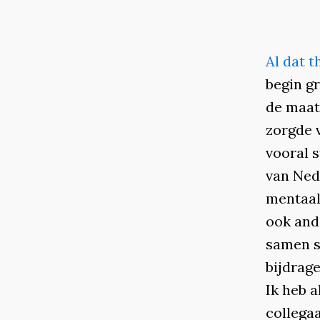
Al dat t
begin g
de maat
zorgde 
vooral 
van Ned
mentaal
ook and
samen s
bijdrag
Ik heb a
collega