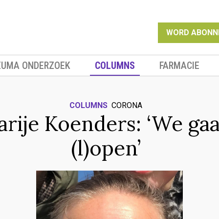
WORD ABONN
EUMA ONDERZOEK
COLUMNS
FARMACIE
COLUMNS
CORONA
rije Koenders: ‘We ga
(l)open’