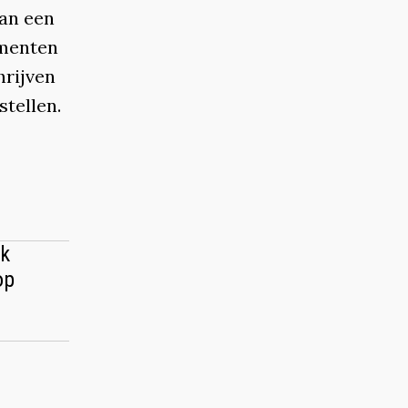
van een
imenten
hrijven
tellen.
ik
op