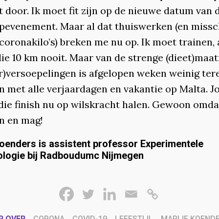
t door. Ik moet fit zijn op de nieuwe datum van d
pevenement. Maar al dat thuiswerken (en missc
coronakilo’s) breken me nu op. Ik moet trainen,
die 10 km nooit. Maar van de strenge (dieet)maa
er)versoepelingen is afgelopen weken weinig ter
 met alle verjaardagen en vakantie op Malta. J
 die finish nu op wilskracht halen. Gewoon omda
n en mag!
oenders is assistent professor Experimentele
logie bij Radboudumc Nijmegen
R OVER
CORONA
COVID-19
LEEFSTIJL
MARIJE KOEND