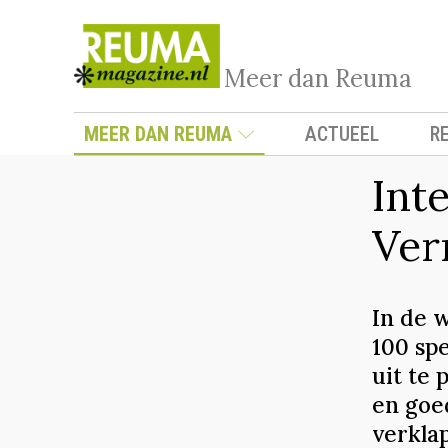
Meer dan Reuma
MEER DAN REUMA
ACTUEEL
R
Int
Ver
In de w
100 sp
uit te 
en goe
verklap