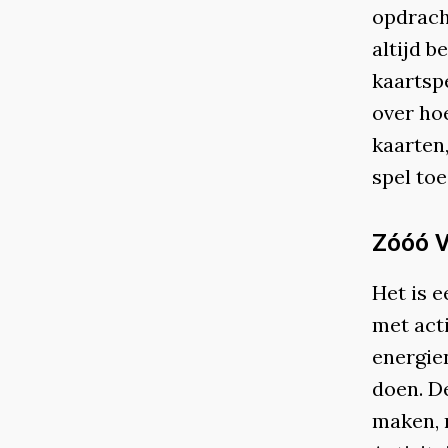
opdrach
altijd 
kaartspe
over hoe
kaarten
spel toe
Zóóó V
Het is e
met act
energien
doen. D
maken, n