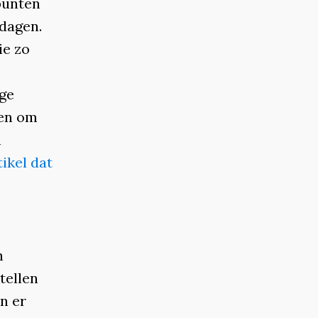
punten
 dagen.
ie zo
ge
zen om
n
tikel dat
n
tellen
n er