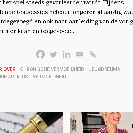
 het spel steeds gevarieerder wordt. Tijdens
llende testsessies hebben jongeren al aardig wa
 toegevoegd en ook naar aanleiding van de vori
zijn er kaarten toegevoegd.
R OVER
CHRONISCHE VERMOEIDHEID
JEUGDREUMA
DE ARTRITIS
VERMOEIDHEID