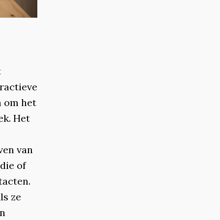
t
ractieve
n om het
ek. Het
even van
die of
tacten.
ls ze
en