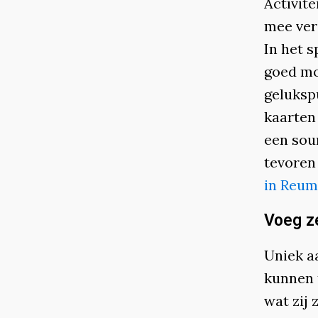
Activit
mee verd
In het 
goed mo
geluksp
kaarten
een sou
tevoren
in Reum
Voeg ze
Uniek a
kunnen 
wat zij