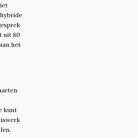
iet
 hybride
gesprek
 uit 80
 aan het
aarten
e kunt
uiswerk
len.