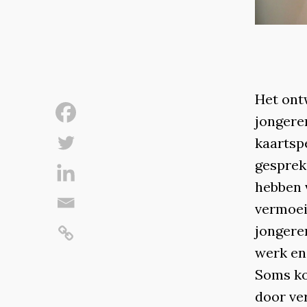
Het on
jonger
kaartsp
gesprek
hebben 
vermoeid
jongeren
werk en
Soms ko
door ve