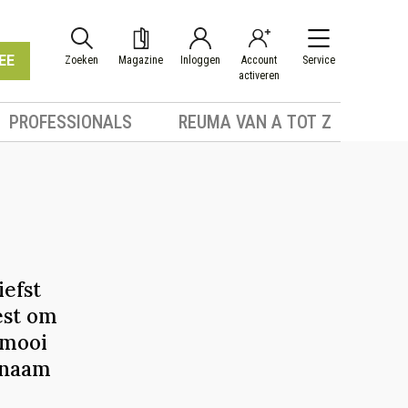
EE
Zoeken
Magazine
Inloggen
Account
Service
activeren
PROFESSIONALS
REUMA VAN A TOT Z
iefst
est om
 mooi
e naam