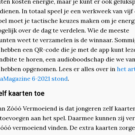
eiten kosten energie, maar je kunt er ook geluks
ienen. In totaal speel je een werkweek van vijf
spel moet je tactische keuzes maken om je energ
gelijk over de dag te verdelen. Wie de meeste
unten weet te verzamelen is de winnaar. Sommi
 hebben een QR-code die je met de app kunt le
ndbite te horen, een audioboodschap die we va
 hebben opgenomen. Lees er alles over in
het ar
aMagazine 6-2021 stond
.
lf kaarten toe
an Zóóó Vermoeiend is dat jongeren zelf kaarte
toevoegen aan het spel. Daarmee kunnen zij ver
 zóóó vermoeiend vinden. De extra kaarten zorge