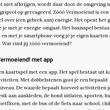
t niet afkrijgen, wordt daar door de omgeving n
begripvol op gereageerd. Zóóó Vermoeiend is een
l over (een gebrek aan) energie. Het opent het 
 je met je energie omgaat. Het basisspel bestaat
, en met je smartphone voeg je je eigen kaarten
. Wat vind jij zóóó vermoeiend?
ermoeiend! met app
en kaartspel met een app. Het spel bestaat uit k
iviteiten. Met dobbelstenen gooi je een bepaald
iveau. De waarde bepaalt hoeveel activiteiten j
enk aan aankleden, de hond uitlaten, sporten, h
etflixen, met de bus of de fiets naar school, chil