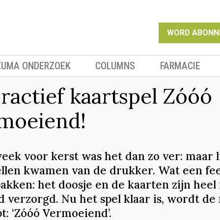
WORD ABONN
EUMA ONDERZOEK
COLUMNS
FARMACIE
eractief kaartspel Zóóó
moeiend!
eek voor kerst was het dan zo ver: maar l
ellen kwamen van de drukker. Wat een fe
pakken: het doosje en de kaarten zijn heel
d verzorgd. Nu het spel klaar is, wordt d
t: ‘Zóóó Vermoeiend’.