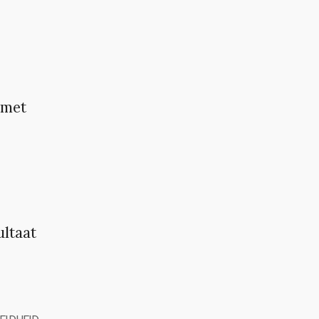
 met
ultaat