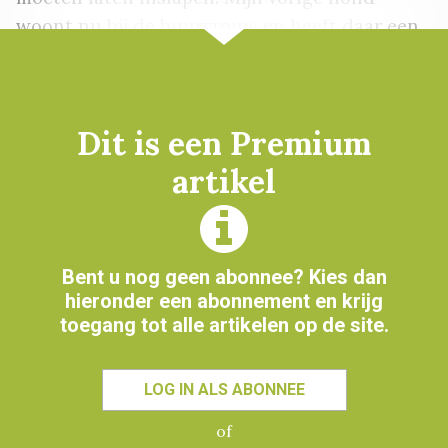
woont nu bij de buurvrouw en heeft daar een
goede oude dag – ik zie haar nog regelmatig.
En sinds anderhalf jaar heb ik Sally.”
Dit is een Premium
artikel
LEES MEER OVER
HULPHOND
HULPMIDDELEN
MEER DAN REUMA
REUMA
REUMATOÏDE ARTRITIS
Bent u nog geen abonnee? Kies dan
hieronder een abonnement en krijg
toegang tot alle artikelen op de site.
LOG IN ALS ABONNEE
of