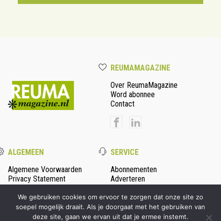
REUMAMAGAZINE
Over ReumaMagazine
Word abonnee
Contact
ALGEMEEN
SERVICE
Algemene Voorwaarden
Abonnementen
Privacy Statement
Adverteren
Colofon
We gebruiken cookies om ervoor te zorgen dat onze site zo
soepel mogelijk draait. Als je doorgaat met het gebruiken van
deze site, gaan we ervan uit dat je ermee instemt.