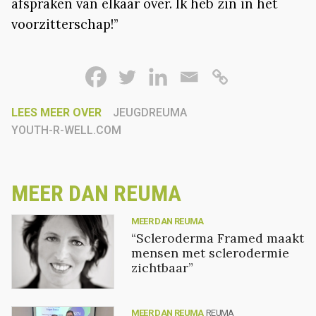
afspraken van elkaar over. Ik heb zin in het
voorzitterschap!”
LEES MEER OVER
JEUGDREUMA
YOUTH-R-WELL.COM
MEER DAN REUMA
MEER DAN REUMA
“Scleroderma Framed maakt
mensen met sclerodermie
zichtbaar”
MEER DAN REUMA
REUMA