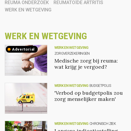
REUMA ONDERZOEK
REUMATOÏDE ARTRITIS
WERK EN WETGEVING
WERK EN WETGEVING
WERK EN WETGEVING
advertorial
ZORGVERZEKERINGEN
Medische zorg bij reuma:
wat krijg je vergoed?
WERK EN WETGEVING
BUDGETPOLIS
'Verbod op budgetpolis zou
zorg menselijker maken'
WERK EN WETGEVING
CHRONISCH ZIEK
Langere indicatiestelling