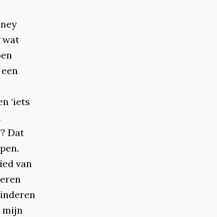
aney
g wat
pen
 een
n ‘iets
n
n? Dat
pen.
ied van
deren
kinderen
 mijn