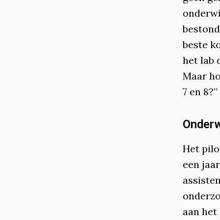
onderwi
bestond
beste k
het lab 
Maar ho
7 en 8?”
Onderw
Het pilo
een jaar
assiste
onderzo
aan het 