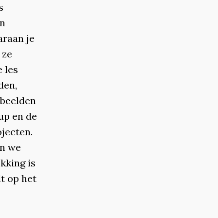
s
En
araan je
 ze
 les
den,
rbeelden
up en de
jecten.
jn we
kking is
t op het