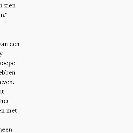
n zien
n.”
 van een
y
soepel
hebben
even.
at
 het
en met
 heen