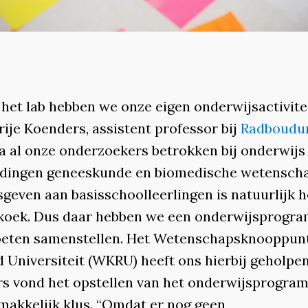
het lab hebben we onze eigen onderwijsactivitei
ije Koenders, assistent professor bij
Radboud
na al onze onderzoekers betrokken bij onderwijs
idingen geneeskunde en biomedische wetensch
geven aan basisschoolleerlingen is natuurlijk h
koek. Dus daar hebben we een onderwijsprogr
eten samenstellen. Het Wetenschapsknooppunt
 Universiteit (WKRU) heeft ons hierbij geholpen
s vond het opstellen van het onderwijsprogra
makkelijk klus. “Omdat er nog geen