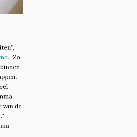
ten”,
umc
. “Zo
 binnen
appen.
eel
amma
 van de
.”
mma