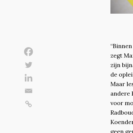
“Binnen 
zegt Mar
zijn bij
de ople
Maar les
andere 
voor mo
Radboud
Koender
geen ge