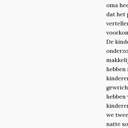
oma heef
dat het
vertelle
voorkom
De kind
onderzo
makkeli
hebben 
kinderen
gewrich
hebben 
kindere
we twee
natte s