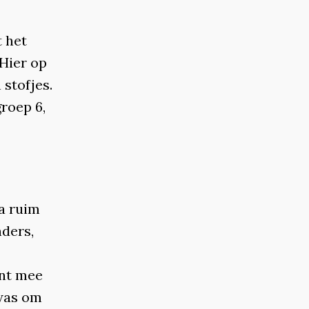
t het
 Hier op
 stofjes.
roep 6,
na ruim
nders,
ent mee
 was om