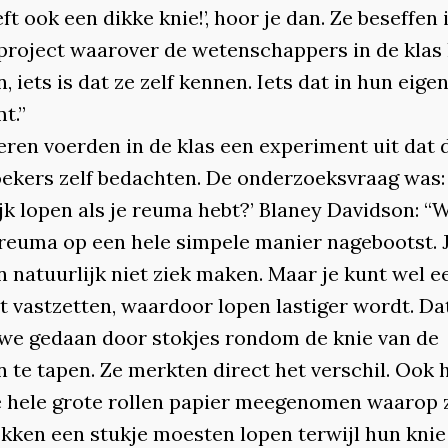
t ook een dikke knie!’, hoor je dan. Ze beseffen
 project waarover de wetenschappers in de kla
n, iets is dat ze zelf kennen. Iets dat in hun eige
t.”
eren voerden in de klas een experiment uit dat 
ekers zelf bedachten. De onderzoeksvraag was: 
jk lopen als je reuma hebt?’ Blaney Davidson: “
reuma op een hele simpele manier nagebootst. 
 natuurlijk niet ziek maken. Maar je kunt wel e
t vastzetten, waardoor lopen lastiger wordt. Da
we gedaan door stokjes rondom de knie van de
n te tapen. Ze merkten direct het verschil. Ook
 hele grote rollen papier meegenomen waarop 
okken een stukje moesten lopen terwijl hun knie 