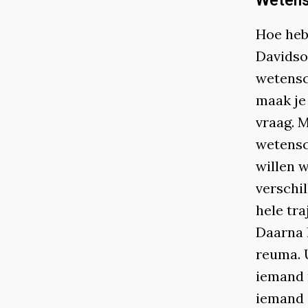
Wetensc
Hoe heb
Davidson
wetensc
maak je
vraag. M
wetensch
willen w
verschi
hele tr
Daarna 
reuma. 
iemand 
iemand 