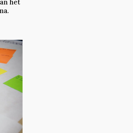
an het
ma.