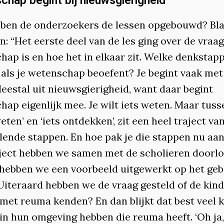
hap begint bij nieuwsgierigheid
ben de onderzoekers de lessen opgebouwd? Bl
: “Het eerste deel van de les ging over de vraa
hap is en hoe het in elkaar zit. Welke denkstap
 als je wetenschap beoefent? Je begint vaak met
eestal uit nieuwsgierigheid, want daar begint
ap eigenlijk mee. Je wilt iets weten. Maar tusse
eten’ en ‘iets ontdekken’, zit een heel traject va
llende stappen. En hoe pak je die stappen nu aa
aject hebben we samen met de scholieren doorlo
hebben we een voorbeeld uitgewerkt op het geb
Uiteraard hebben we de vraag gesteld of de kin
met reuma kenden? En dan blijkt dat best veel 
in hun omgeving hebben die reuma heeft. ‘Oh ja,