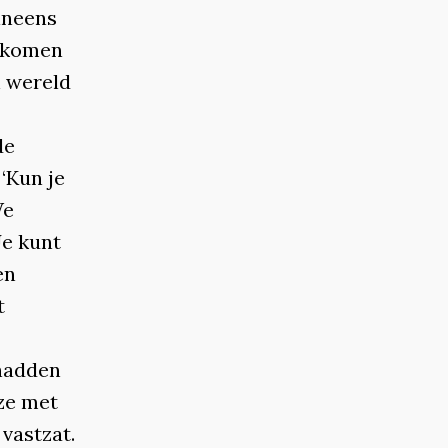
 ineens
s komen
n wereld
de
‘Kun je
We
Je kunt
en
t
 hadden
ze met
vastzat.