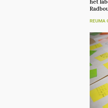
het la
Radbou
REUMA 