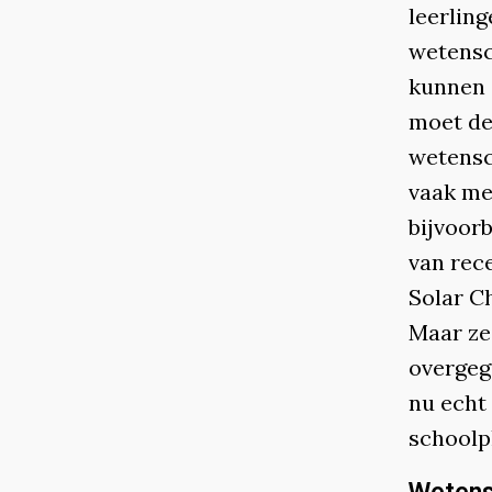
leerlin
wetensc
kunnen 
moet de
wetensc
vaak me
bijvoor
van rec
Solar C
Maar ze
overgeg
nu echt
schoolpl