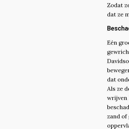
Zodat z
dat ze m
Bescha
Eén groe
gewrich
Davidso
bewegen
dat ond
Als ze 
wrijven
beschad
zand of
oppervl