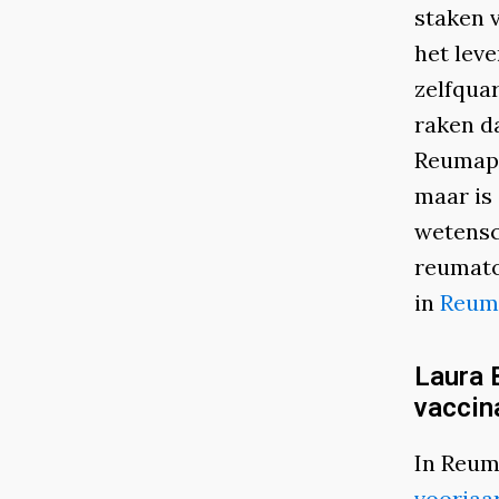
staken 
het lev
zelfquar
raken d
Reumapa
maar is
wetensc
reumato
in
Reum
Laura 
vaccin
In Reum
voorjaa