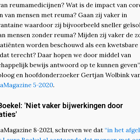
van reumamedicijnen? Wat is de impact van cor
en van mensen met reuma? Gaan zij vaker in
antaine waardoor zij bijvoorbeeld sneller geïso
an mensen zonder reuma? Mijden zij vaker de z
tiënten worden beschouwd als een kwetsbare 
 dat terecht? Daar hopen we door middel van
happelijk bewijs antwoord op te kunnen geven”,
loog en hoofdonderzoeker Gertjan Wolbink va
aMagazine 5-2020
.
Boekel: 'Niet vaker bijwerkingen door
aties'
aMagazine 8-2021, schreven we dat
“in het afge
r Laura Boekel al aantoonde dat mensen met ee