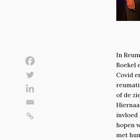
In Reum
Boekel 
Covid e
reumati
of de zi
Hiernaa
invloed
hopen w
met hun 