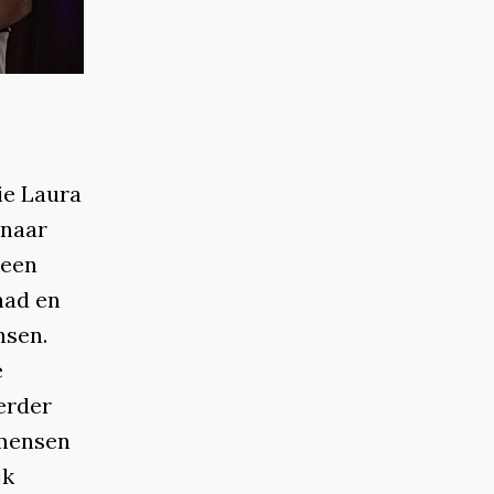
ie Laura
 naar
 een
had en
nsen.
e
erder
 mensen
jk