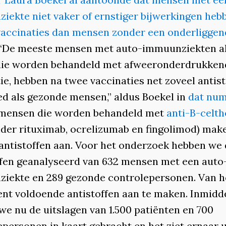
iekte niet vaker of ernstiger bijwerkingen heb
accinaties dan mensen zonder een onderliggen
“De meeste mensen met auto-immuunziekten a
ie worden behandeld met afweeronderdrukken
e, hebben na twee vaccinaties net zoveel antist
ed als gezonde mensen,” aldus Boekel in
dat nu
 mensen die worden behandeld met
anti-B-celth
der rituximab, ocrelizumab en fingolimod) mak
antistoffen aan. Voor het onderzoek hebben we
ffen geanalyseerd van 632 mensen met een auto
iekte en 289 gezonde controlepersonen. Van h
ent voldoende antistoffen aan te maken. Inmidd
we nu de uitslagen van 1.500 patiënten en 700
personen in kaart gebracht en het ziet ernaar u