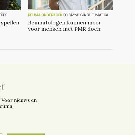
ITIS
REUMA ONDERZOEK
POLYMYALGIA RHEUMATICA
spellen
Reumatologen kunnen meer
voor mensen met PMR doen
ef
. Voor nieuws en
reuma.