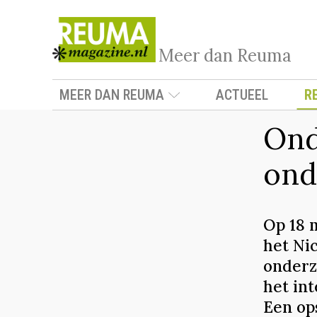
Meer dan Reuma
MEER DAN REUMA
ACTUEEL
R
Ond
ond
Op 18 
het Ni
onderz
het in
Een op