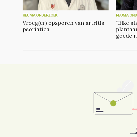
REUMA ONDERZOEK
REUMA OND
Vroeg(er) opsporen van artritis
“Elke s
psoriatica
plantaar
goede r