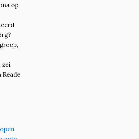
ona op
leerd
org?
groep,
 zei
n Reade
lopen
n auto-