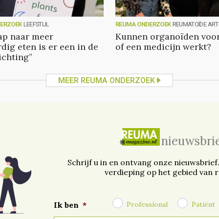
ERZOEK
LEEFSTIJL
REUMA ONDERZOEK
REUMATOÏDE ARTR
tap naar meer
Kunnen organoïden voor
dig eten is er een in de
of een medicijn werkt?
ichting”
MEER REUMA ONDERZOEK
nieuwsbri
Schrijf u in en ontvang onze nieuwsbrief
verdieping op het gebied van 
Professional
Patiënt
Ik ben
*