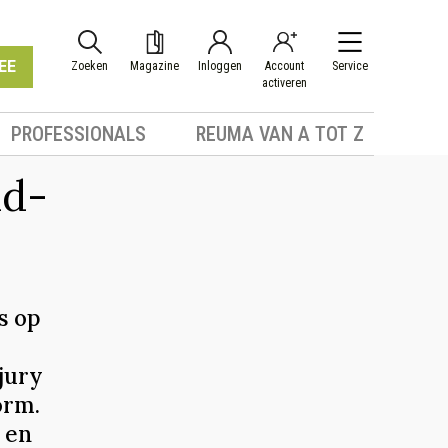
EE
Zoeken
Magazine
Inloggen
Account
Service
activeren
PROFESSIONALS
REUMA VAN A TOT Z
id-
s op
jury
orm.
 en