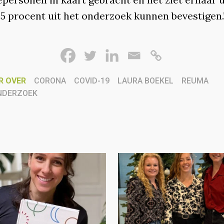
95 procent uit het onderzoek kunnen bevestigen.
R OVER
CORONA
COVID-19
LAURA BOEKEL
REUMA
NDERZOEK