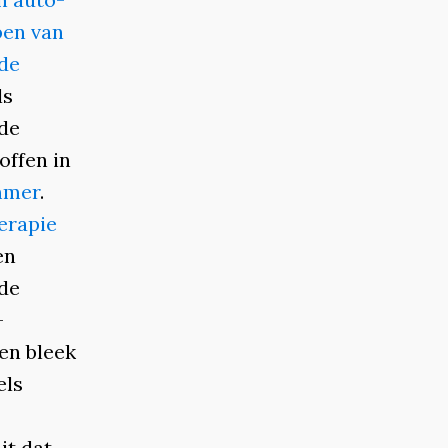
ben van
de
ls
de
offen in
mmer
.
erapie
en
 de
-
en bleek
els
it dat