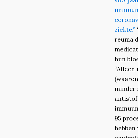
immuunz
coronav
ziekte.”
reuma d
medicati
hun blo
“Alleen
(waaron
minder 
antisto
immuunz
95 proc
hebben 
controle