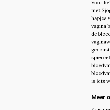
Voor he
met Sjö
hapjes 
vagina b
de bloe
vaginaw
geconst
spiercel
bloedva
bloedva
is iets
Meer o
Er is m