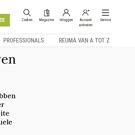
EE
Zoeken
Magazine
Inloggen
Account
Service
activeren
PROFESSIONALS
REUMA VAN A TOT Z
wen
ebben
er
ite
uele