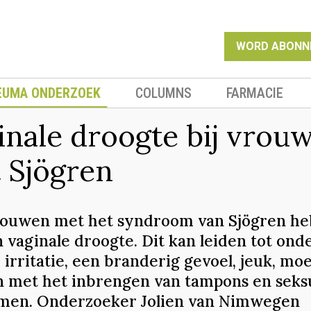
WORD ABONN
EUMA ONDERZOEK
COLUMNS
FARMACIE
inale droogte bij vrou
 Sjögren
rouwen met het syndroom van Sjögren h
n vaginale droogte. Dit kan leiden tot ond
irritatie, een branderig gevoel, jeuk, moe
 met het inbrengen van tampons en seks
men. Onderzoeker Jolien van Nimwegen