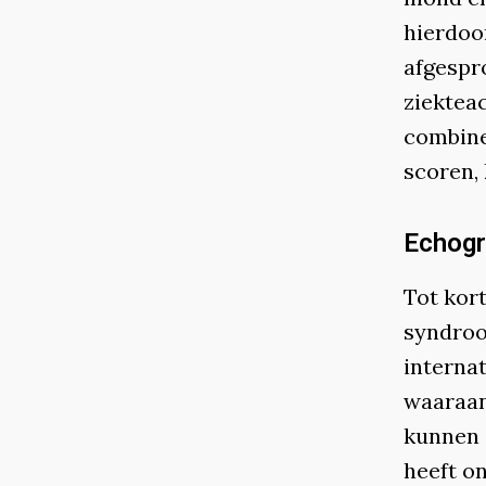
hierdoo
afgespr
ziekteac
combiner
scoren, 
Echogr
Tot kor
syndroo
internat
waaraan
kunnen 
heeft o