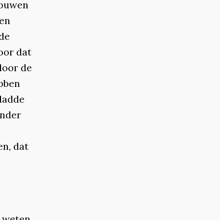
rouwen
 en
 de
oor dat
door de
ebben
gladde
inder
n, dat
e weten