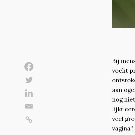
Bij men
vocht p
ontstok
aan oge
nog niet
lijkt ee
veel gro
vagina”