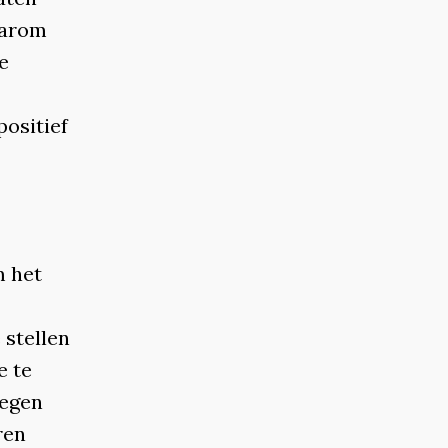
aarom
e
positief
m het
 stellen
e te
wegen
ren