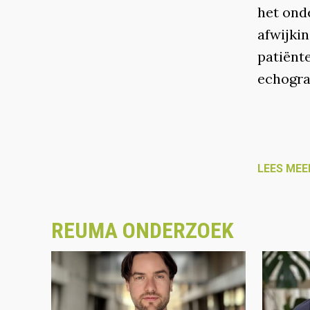
het ond
afwijkin
patiënt
echogra
LEES MEE
REUMA ONDERZOEK