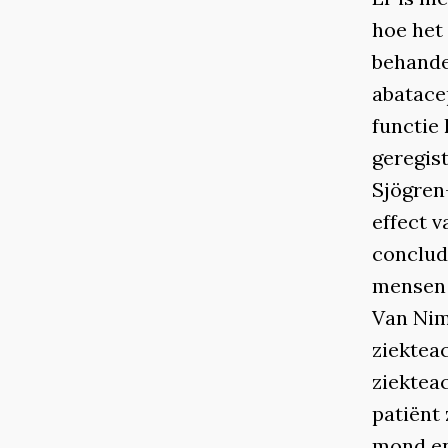
hoe het
behande
abatacep
functie 
geregist
Sjögren
effect v
conclud
mensen 
Van Nimw
ziektea
ziekteac
patiënt 
mond en