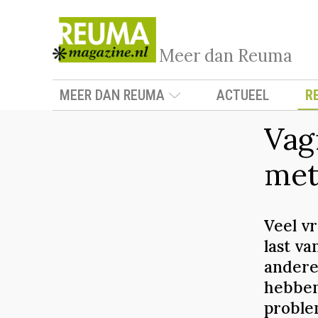
Meer dan Reuma
MEER DAN REUMA
ACTUEEL
R
Vag
met
Veel v
last va
andere 
hebben
proble