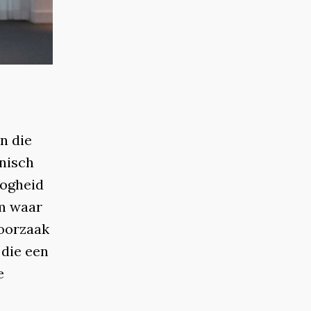
en die
onisch
oogheid
m waar
 oorzaak
 die een
e