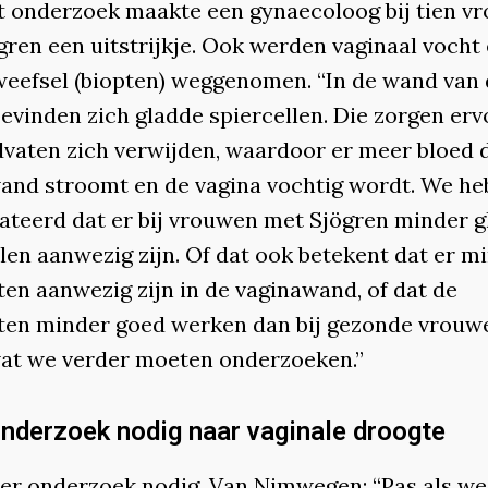
t onderzoek maakte een gynaecoloog bij tien v
gren een uitstrijkje. Ook werden vaginaal vocht
weefsel (biopten) weggenomen. “In de wand van
evinden zich gladde spiercellen. Die zorgen erv
dvaten zich verwijden, waardoor er meer bloed 
and stroomt en de vagina vochtig wordt. We h
ateerd dat er bij vrouwen met Sjögren minder 
len aanwezig zijn. Of dat ook betekent dat er m
ten aanwezig zijn in de vaginawand, of dat de
ten minder goed werken dan bij gezonde vrouwe
 wat we verder moeten onderzoeken.”
nderzoek nodig naar vaginale droogte
eer onderzoek nodig. Van Nimwegen: “Pas als w