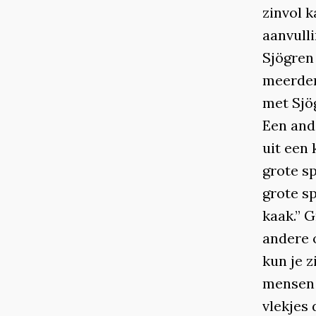
zinvol k
aanvulli
Sjögren
meerder
met Sjö
Een and
uit een 
grote s
grote sp
kaak.” G
andere 
kun je z
mensen 
vlekjes 