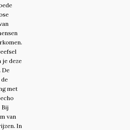
goede
nose
 van
mensen
orkomen.
eefsel
n je deze
. De
 de
ing met
 echo
 Bij
rm van
ijzen. In