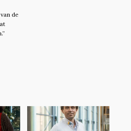
 van de
at
.”