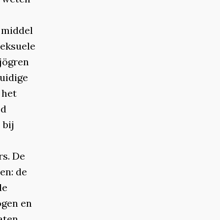
 middel
seksuele
Sjögren
huidige
 het
jd
 bij
rs. De
en: de
de
 ogen en
aten