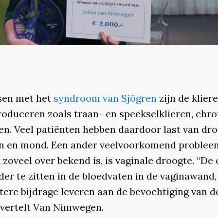
sen met het
syndroom van Sjögren
zijn de klier
roduceren zoals traan- en speekselklieren, chr
en. Veel patiënten hebben daardoor last van dr
n en mond. Een ander veelvoorkomend problee
 zoveel over bekend is, is vaginale droogte. “De
rder te zitten in de bloedvaten in de vaginawand,
tere bijdrage leveren aan de bevochtiging van d
, vertelt Van Nimwegen.