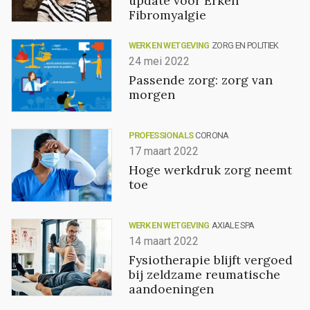
update voor Erken
Fibromyalgie
WERK EN WETGEVING
ZORG EN POLITIEK
24 mei 2022
Passende zorg: zorg van
morgen
PROFESSIONALS
CORONA
17 maart 2022
Hoge werkdruk zorg neemt
toe
WERK EN WETGEVING
AXIALE SPA
14 maart 2022
Fysiotherapie blijft vergoed
bij zeldzame reumatische
aandoeningen