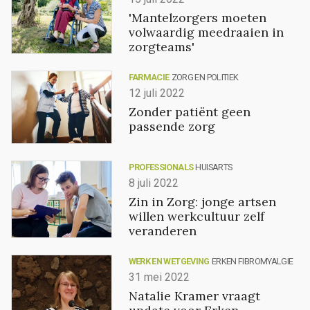
'Mantelzorgers moeten
volwaardig meedraaien in
zorgteams'
FARMACIE
ZORG EN POLITIEK
12 juli 2022
Zonder patiënt geen
passende zorg
PROFESSIONALS
HUISARTS
8 juli 2022
Zin in Zorg: jonge artsen
willen werkcultuur zelf
veranderen
WERK EN WETGEVING
ERKEN FIBROMYALGIE
31 mei 2022
Natalie Kramer vraagt